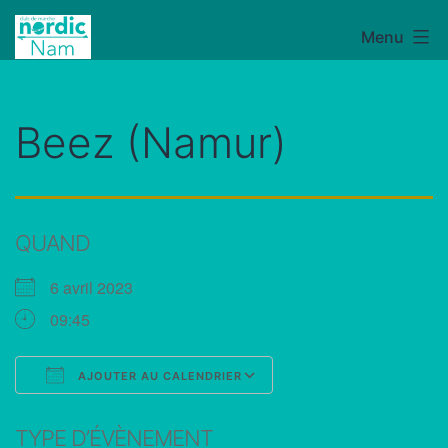
Aller
Menu
NordicNam
au
contenu
Beez (Namur)
QUAND
6 avril 2023
09:45
AJOUTER AU CALENDRIER
Télécharger ICS
Calendrier Google
TYPE D’ÉVÈNEMENT