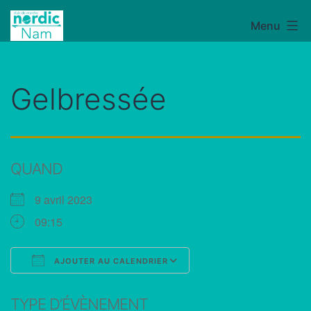
Aller
Menu
NordicNam
au
contenu
Gelbressée
QUAND
9 avril 2023
09:15
AJOUTER AU CALENDRIER
Télécharger ICS
Calendrier Google
TYPE D’ÉVÈNEMENT