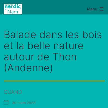
Aller
Menu
NordicNam
au
contenu
Balade dans les bois
et la belle nature
autour de Thon
(Andenne)
QUAND
30 mars 2023