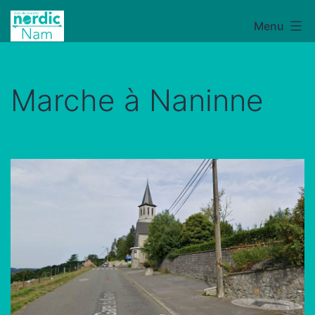
Aller
Menu
NordicNam
au
contenu
Marche à Naninne