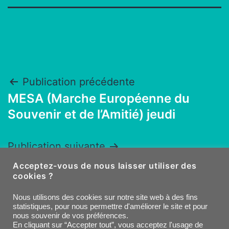
Navigation
Publication précédente
MESA (Marche Européenne du
de
Souvenir et de l’Amitié) jeudi
l’article
Publication suivante
Marche du jeudi matin
Acceptez-vous de nous laisser utiliser des
cookies ?
Facebook
E-
Nous utilisons des cookies sur notre site web à des fins
statistiques, pour nous permettre d'améliorer le site et pour
nous souvenir de vos préférences.
mail
En cliquant sur “Accepter tout”, vous acceptez l'usage de