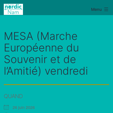
Aller
Menu
NordicNam
au
contenu
MESA (Marche
Européenne du
Souvenir et de
l’Amitié) vendredi
QUAND
26 juin 2026