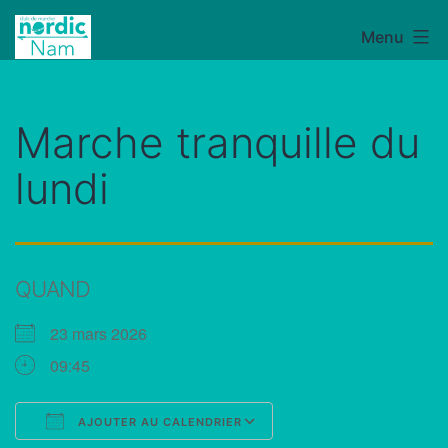
Aller
Menu
NordicNam
au
contenu
Marche tranquille du
lundi
QUAND
23 mars 2026
09:45
AJOUTER AU CALENDRIER