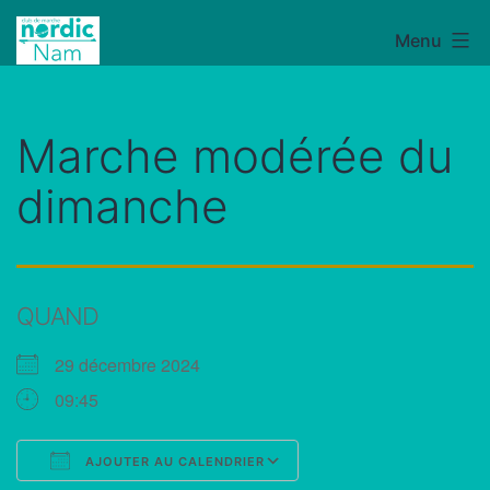
Aller
Menu
NordicNam
au
contenu
Marche modérée du
dimanche
QUAND
29 décembre 2024
09:45
AJOUTER AU CALENDRIER