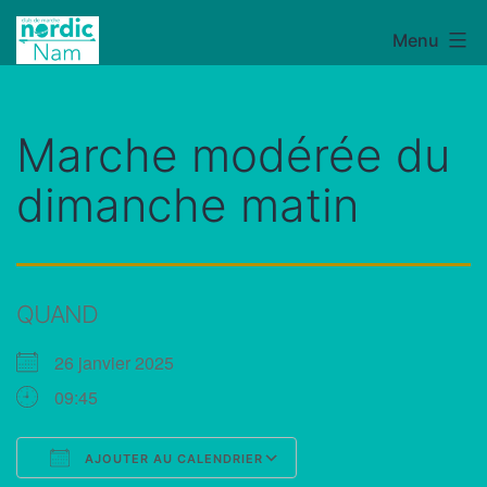
Aller
Menu
NordicNam
au
contenu
Marche modérée du
dimanche matin
QUAND
26 janvier 2025
09:45
AJOUTER AU CALENDRIER