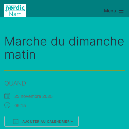
Aller
Menu
NordicNam
au
contenu
Marche du dimanche
matin
QUAND
23 novembre 2025
09:15
AJOUTER AU CALENDRIER