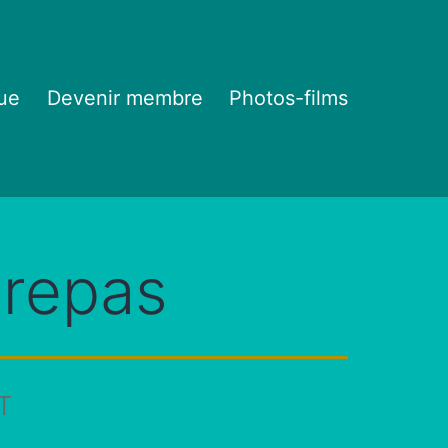
ue
Devenir membre
Photos-films
 repas
T