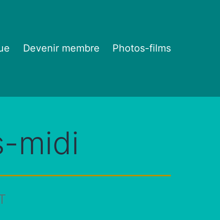
ue
Devenir membre
Photos-films
-midi
T