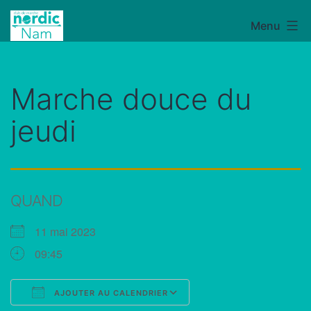
Aller
Menu
NordicNam
au
contenu
Marche douce du
jeudi
QUAND
11 mai 2023
09:45
AJOUTER AU CALENDRIER