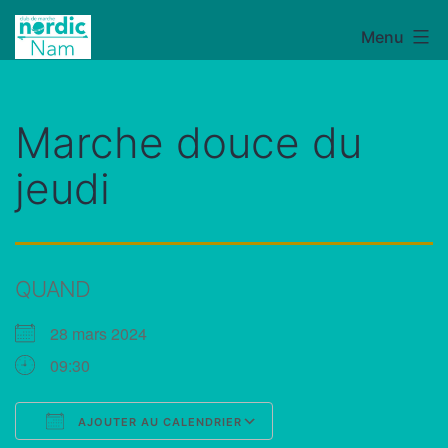
Aller
Menu
NordicNam
au
contenu
Marche douce du
jeudi
QUAND
28 mars 2024
09:30
AJOUTER AU CALENDRIER