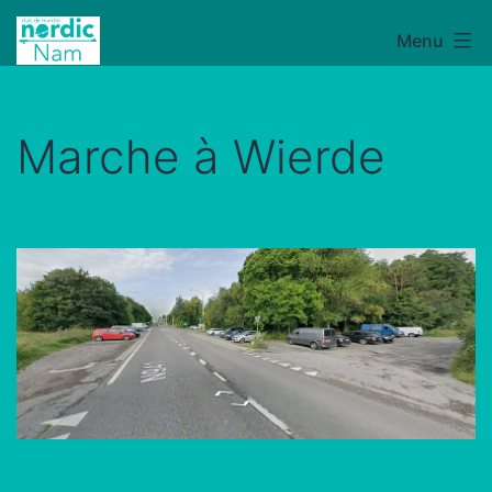
Aller
Menu
NordicNam
au
contenu
Marche à Wierde