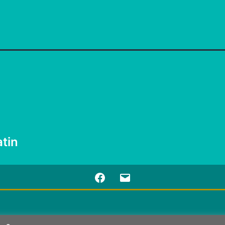
tin
Facebook
E-
mail