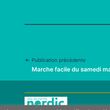
Navigation
Publication précédente
Marche facile du samedi ma
de
l’article