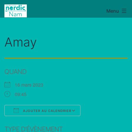
Aller
Menu
NordicNam
au
contenu
Amay
QUAND
16 mars 2023
09:45
AJOUTER AU CALENDRIER
Télécharger ICS
Calendrier Google
TYPE D’ÉVÈNEMENT